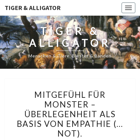
TIGER & ALLIGATOR
Togg
navig
TIGER &
ALLIGATOR
Menschen & Tiere, Biester & Banden
MITGEFÜHL
MITGEFÜHL FÜR
FÜR
MONSTER –
MONSTER
ÜBERLEGENHEIT ALS
–
ÜBERLEGENHEIT
BASIS VON EMPATHIE (…
ALS
NOT).
BASIS