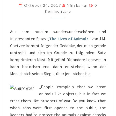
Kommenta
VON
Oktober 24, 2017
Ninskamai
0
Kommentare
EMPATHIE
(…
NOT).
Aus dem rundum wunderwunderschönen und
interessanten Essay „
The Lives of Animals
“ von J.M.
Coetzee kommt folgender Gedanke, der mich gerade
umtreibt und sich im Grunde zu folgendem Satz
komprimieren lässt: Mitgefühl für andere Lebewesen
kann historisch erst dann entstehen, wenn der
Mensch sich seines Sieges über jene sicher ist:
„People complain that we treat
animals like objects, but in fact we
treat them like prisoners of war. Do you know that
when zoos were first opened to the public, the
keepers had to protect the animals against attacks