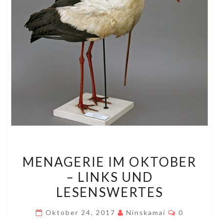
MENAGERIE
MENAGERIE IM OKTOBER
IM
– LINKS UND
OKTOBER
LESENSWERTES
–
LINKS
Kommenta
Oktober 24, 2017
Ninskamai
0
UND