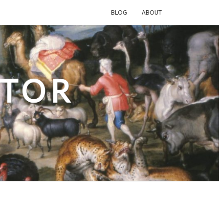
BLOG
ABOUT
ATOR
n