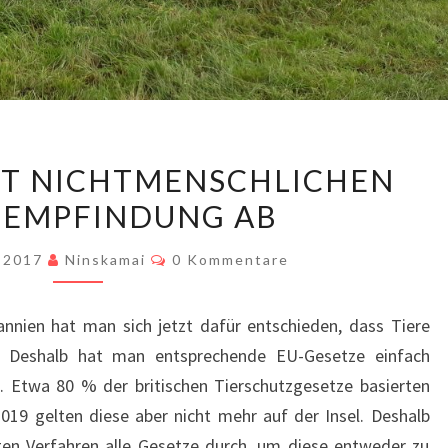
BREXIT
HT NICHTMENSCHLICHEN
SPRICHT
 EMPFINDUNG AB
NICHTMENSCHLICHEN
TIEREN
Kommentare
, 2017
Ninskamai
0 Kommentare
EMPFINDUNG
AB
annien hat man sich jetzt dafür entschieden, dass Tiere
 Deshalb hat man entsprechende EU-Gesetze einfach
o. Etwa 80 % der britischen Tierschutzgesetze basierten
019 gelten diese aber nicht mehr auf der Insel. Deshalb
gen Verfahren alle Gesetze durch, um diese entweder zu