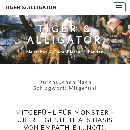
TIGER & ALLIGATOR
Togg
navig
TIGER &
ALLIGATOR
Menschen & Tiere, Biester & Banden
Durchsuchen Nach
Schlagwort:
Mitgefühl
MITGEFÜHL
MITGEFÜHL FÜR MONSTER –
FÜR
ÜBERLEGENHEIT ALS BASIS
MONSTER
VON EMPATHIE (…NOT).
–