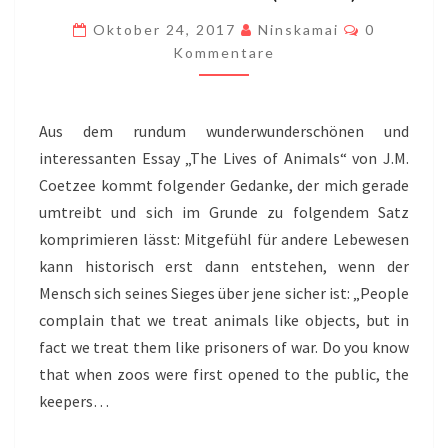
ÜBERLEGENHEIT
Kommenta
Oktober 24, 2017
Ninskamai
0
ALS
Kommentare
BASIS
VON
Aus dem rundum wunderwunderschönen und
EMPATHIE
interessanten Essay „The Lives of Animals“ von J.M.
(…
Coetzee kommt folgender Gedanke, der mich gerade
NOT).
umtreibt und sich im Grunde zu folgendem Satz
komprimieren lässt: Mitgefühl für andere Lebewesen
kann historisch erst dann entstehen, wenn der
Mensch sich seines Sieges über jene sicher ist: „People
complain that we treat animals like objects, but in
fact we treat them like prisoners of war. Do you know
that when zoos were first opened to the public, the
keepers…